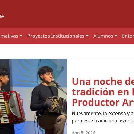
mativas
Proyectos Institucionales
Alumnos
Ento
Una noche de
tradición en 
Productor Ar
Nuevamente, la extensa y amp
para este tradicional event
Ago 5, 2026