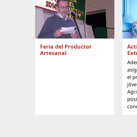
Feria del Productor
Act
Artesanal
Ext
Ade
asig
el p
jóve
Agri
posi
conc