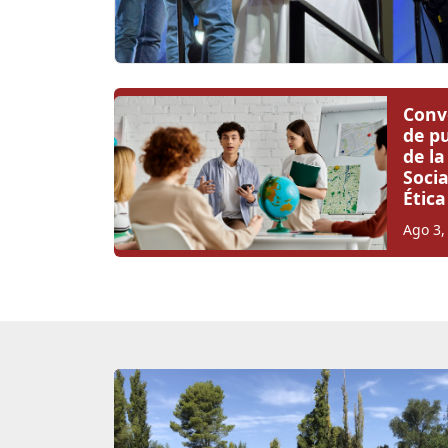
Conv
de p
de l
Soci
Étic
Ago 3,
Novedades