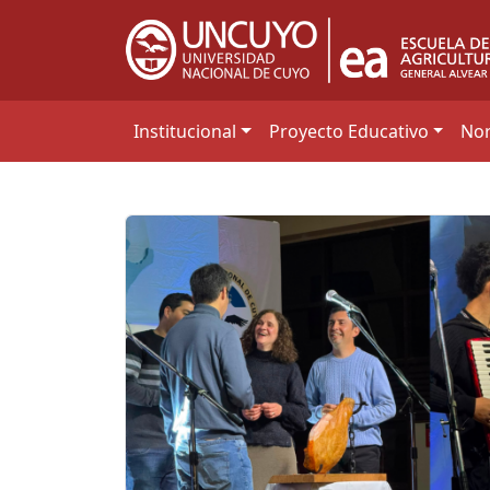
Saltar
a
contenido
principal
Institucional
Proyecto Educativo
Nor
Novedades destacadas