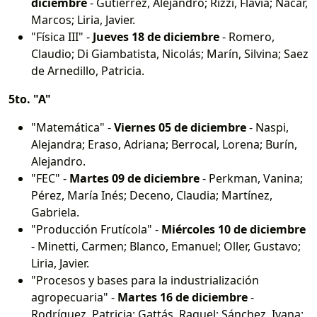
diciembre
- Gutiérrez, Alejandro; Rizzi, Flavia; Nacar,
Marcos; Liria, Javier.
"Física III" -
Jueves 18 de diciembre
- Romero,
Claudio; Di Giambatista, Nicolás; Marín, Silvina; Saez
de Arnedillo, Patricia.
5to. "A"
"Matemática" -
Viernes 05 de diciembre
- Naspi,
Alejandra; Eraso, Adriana; Berrocal, Lorena; Burín,
Alejandro.
"FEC" -
Martes 09 de diciembre
- Perkman, Vanina;
Pérez, María Inés; Deceno, Claudia; Martínez,
Gabriela.
"Producción Frutícola" -
Miércoles 10 de diciembre
- Minetti, Carmen; Blanco, Emanuel; Oller, Gustavo;
Liria, Javier.
"Procesos y bases para la industrialización
agropecuaria" -
Martes 16 de diciembre
-
Rodríguez, Patricia; Gattás, Raquel; Sánchez, Ivana;