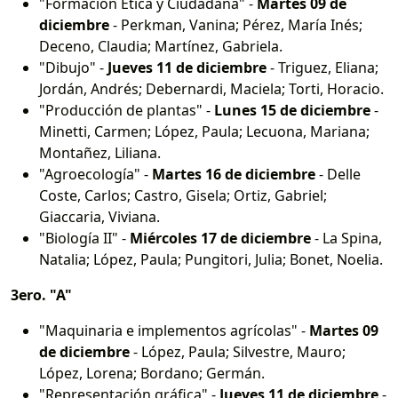
"Formación Ética y Ciudadana" -
Martes 09 de
diciembre
- Perkman, Vanina; Pérez, María Inés;
Deceno, Claudia; Martínez, Gabriela.
"Dibujo" -
Jueves 11 de diciembre
- Triguez, Eliana;
Jordán, Andrés; Debernardi, Maciela; Torti, Horacio.
"Producción de plantas" -
Lunes 15 de diciembre
-
Minetti, Carmen; López, Paula; Lecuona, Mariana;
Montañez, Liliana.
"Agroecología" -
Martes 16 de diciembre
- Delle
Coste, Carlos; Castro, Gisela; Ortiz, Gabriel;
Giaccaria, Viviana.
"Biología II" -
Miércoles 17 de diciembre
- La Spina,
Natalia; López, Paula; Pungitori, Julia; Bonet, Noelia.
3ero. "A"
"Maquinaria e implementos agrícolas" -
Martes 09
de diciembre
- López, Paula; Silvestre, Mauro;
López, Lorena; Bordano; Germán.
"Representación gráfica" -
Jueves 11 de diciembre
-