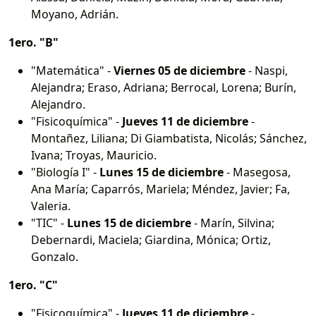
Moyano, Adrián.
1ero. "B"
"Matemática" -
Viernes 05 de diciembre
- Naspi,
Alejandra; Eraso, Adriana; Berrocal, Lorena; Burín,
Alejandro.
"Fisicoquímica" -
Jueves 11 de diciembre
-
Montañez, Liliana; Di Giambatista, Nicolás; Sánchez,
Ivana; Troyas, Mauricio.
"Biología I" -
Lunes 15 de diciembre
- Masegosa,
Ana María; Caparrós, Mariela; Méndez, Javier; Fa,
Valeria.
"TIC" -
Lunes 15 de diciembre
- Marín, Silvina;
Debernardi, Maciela; Giardina, Mónica; Ortiz,
Gonzalo.
1ero. "C"
"Fisicoquímica" -
Jueves 11 de diciembre
-