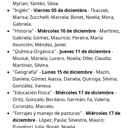
Myrian; Yantén, Silvia.
"Inglés" -
Viernes 05 de diciembre
- Tkaczek,
Marisa; Zucchelli, Marcela; Bonet, Noelia; Mora,
Gabriela.
"Historia" -
Miércoles 10 de diciembre
- Martínez,
Gabriela; Gómez, Mauricio; Pereira, María
Asunción; Méndez, Javier.
"Química Orgánica" -
Jueves 11 de diciembre
-
Mosiuk, Mariela; Lucero, Noelia; Oller, Claudia;
Martínez, Silvina.
"Geografía" -
Lunes 15 de diciembre
- Mazín,
Daniela; Gómez Aiassa, Daniela; Quiroga, Silvina;
González, Vanesa.
"Educación Física" -
Miércoles 17 de diciembre
-
Ortiz, Gonzalo; Bordano, Germán; Fa, Valeria;
Coronato, Marcelo.
"Forrajes y manejo de pasturas" -
Miércoles 17 de
diciembre
- López, Paula; Silvestre, Mauro;
Pungitori, Julia; Bonet, Noelia.