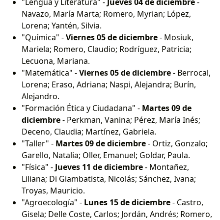
"Lengua y Literatura" -
Jueves 04 de diciembre
-
Navazo, María Marta; Romero, Myrian; López,
Lorena; Yantén, Silvia.
"Química" -
Viernes 05 de diciembre
- Mosiuk,
Mariela; Romero, Claudio; Rodríguez, Patricia;
Lecuona, Mariana.
"Matemática" -
Viernes 05 de diciembre
- Berrocal,
Lorena; Eraso, Adriana; Naspi, Alejandra; Burín,
Alejandro.
"Formación Ética y Ciudadana" -
Martes 09 de
diciembre
- Perkman, Vanina; Pérez, María Inés;
Deceno, Claudia; Martínez, Gabriela.
"Taller" -
Martes 09 de diciembre
- Ortiz, Gonzalo;
Garello, Natalia; Oller, Emanuel; Goldar, Paula.
"Física" -
Jueves 11 de diciembre
- Montañez,
Liliana; Di Giambatista, Nicolás; Sánchez, Ivana;
Troyas, Mauricio.
"Agroecología" -
Lunes 15 de diciembre
- Castro,
Gisela; Delle Coste, Carlos; Jordán, Andrés; Romero,