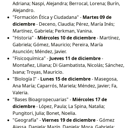
Adriana; Naspi, Alejandra; Berrocal, Lorena; Burín,
Alejandro.
"Formación Ética y Ciudadana" -
Martes 09 de
diciembre
- Deceno, Claudia; Pérez, María Inés;
Martínez, Gabriela; Perkman, Vanina.
"Historia" -
Miércoles 10 de diciembre
- Martínez,
Gabriela; Gómez, Mauricio; Pereira, María
Asunción; Méndez, Javier.
"Fisicoquímica" -
Jueves 11 de diciembre
-
Montañez, Liliana; Di Giambatista, Nicolás; Sánchez,
Ivana; Troyas, Mauricio.
"Biología I" -
Lunes 15 de diciembre
- Masegosa,
Ana María; Caparrós, Mariela; Méndez, Javier; Fa,
Valeria.
"Bases Bioagropecuarias" -
Miércoles 17 de
diciembre
- López, Paula; La Spina, Natalia;
Pungitori, Julia; Bonet, Noelia.
"Geografía" -
Viernes 19 de diciembre
- Gómez
Aiassa, Daniela; Mazín, Daniela; Mora, Gabriela;